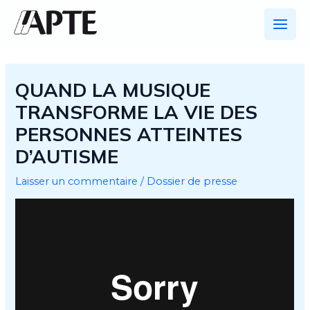
Aller
au
Main
contenu
Men
QUAND LA MUSIQUE
TRANSFORME LA VIE DES
PERSONNES ATTEINTES
D’AUTISME
Laisser un commentaire
/
Dossier de presse