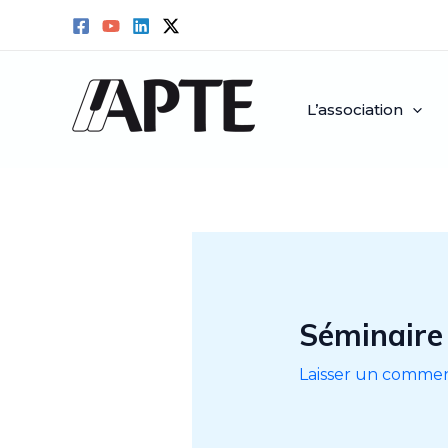
Aller
au
contenu
L’association
Séminaire
Laisser un commen